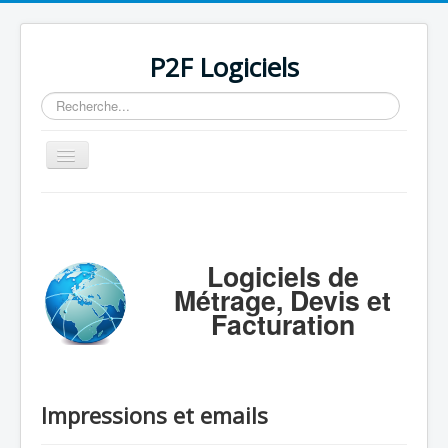
P2F Logiciels
Rechercher
Basculer
la
navigation
Accueil
Logiciels
Logiciels de
Support
Métrage, Devis et
Tarifs/Acheter
Facturation
Contact / Mail / Liens
Impressions et emails