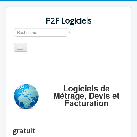
P2F Logiciels
Rechercher
Basculer
la
navigation
Accueil
Logiciels
Support
Logiciels de
Métrage, Devis et
Tarifs/Acheter
Facturation
Contact / Mail / Liens
gratuit