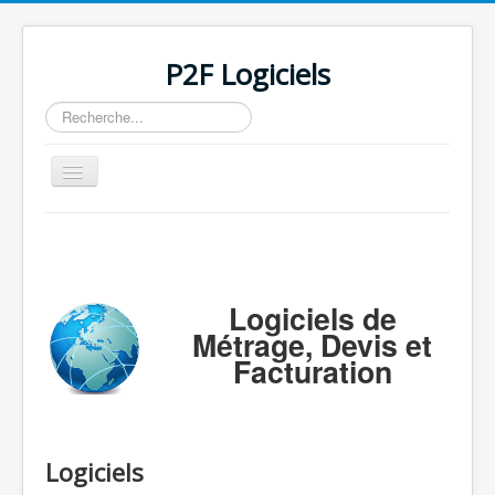
P2F Logiciels
Rechercher
Basculer
la
navigation
Accueil
Logiciels
Support
Logiciels de
Métrage, Devis et
Tarifs/Acheter
Facturation
Contact / Mail / Liens
Logiciels