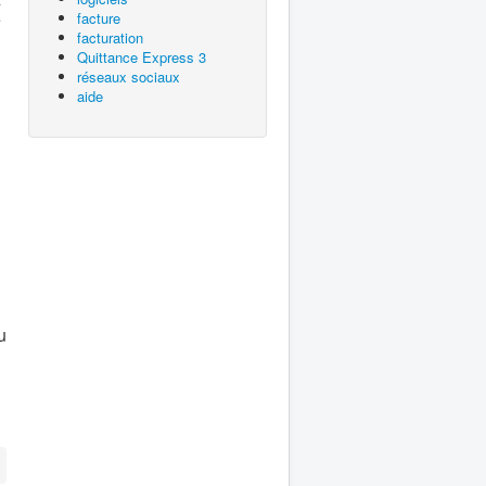
e
facture
facturation
Quittance Express 3
réseaux sociaux
aide
u