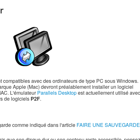
r
ont compatibles avec des ordinateurs de type PC sous Windows.
arque Apple (Mac) devront préalablement installer un logiciel
MAC. L'émulateur
Parallels Desktop
est actuellement utilisé ave
s de logiciels
P2F
.
garde comme indiqué dans l'article
FAIRE UNE SAUVEGARDE
ais que son disque dur ou son contenu reste accessible,
pense