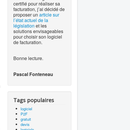
certifié pour réaliser sa
facturation, j’ai décidé de
proposer un
article sur
l’état actuel de la
législation
et les
solutions envisageables
pour choisir son logiciel
de facturation.
Bonne lecture.
Pascal Fonteneau
c
Tags populaires
logiciel
P2F
gratuit
devis
z
logiciels