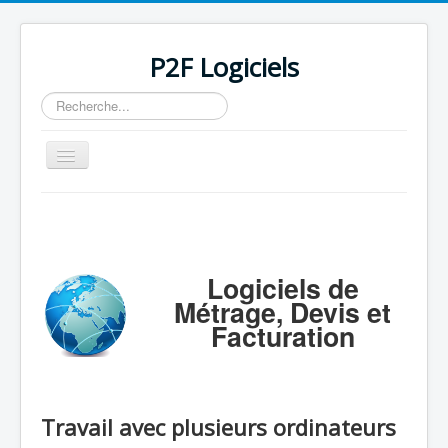
P2F Logiciels
Rechercher
Basculer
la
navigation
Accueil
Logiciels
Support
Logiciels de
Métrage, Devis et
Tarifs/Acheter
Facturation
Contact / Mail / Liens
Travail avec plusieurs ordinateurs