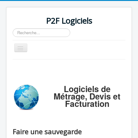
P2F Logiciels
Rechercher
Basculer
la
navigation
Accueil
Logiciels
Support
Logiciels de
Métrage, Devis et
Tarifs/Acheter
Facturation
Contact / Mail / Liens
Faire une sauvegarde