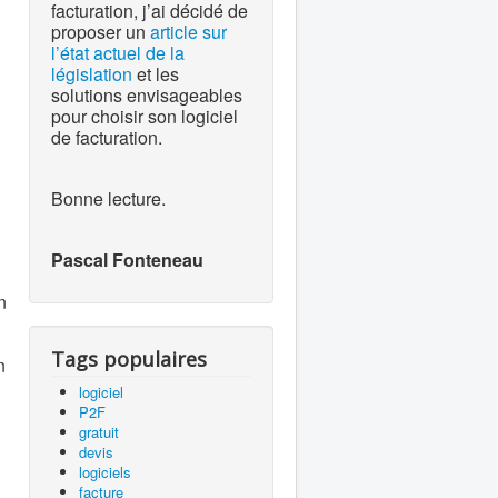
facturation, j’ai décidé de
proposer un
article sur
l’état actuel de la
législation
et les
solutions envisageables
pour choisir son logiciel
de facturation.
Bonne lecture.
Pascal Fonteneau
n
Tags populaires
n
logiciel
P2F
gratuit
devis
logiciels
facture