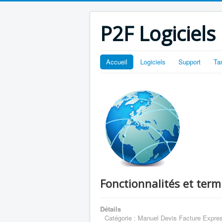
P2F Logiciels
Accueil
Logiciels
Support
Ta
Fonctionnalités et term
Détails
Catégorie :
Manuel Devis Facture Expre