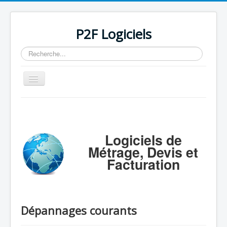
P2F Logiciels
Rechercher
Basculer
la
navigation
Accueil
Logiciels
Logiciels de
Support
Métrage, Devis et
Tarifs/Acheter
Facturation
Contact / Mail / Liens
Dépannages courants