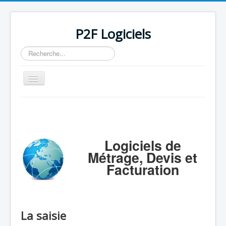
P2F Logiciels
Rechercher
Basculer
la
navigation
Accueil
Logiciels
Support
Logiciels de
Métrage, Devis et
Tarifs/Acheter
Facturation
Contact / Mail / Liens
La saisie