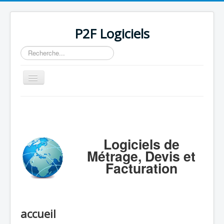
P2F Logiciels
Rechercher
Basculer
la
navigation
Accueil
Logiciels
Support
Logiciels de
Métrage, Devis et
Tarifs/Acheter
Facturation
Contact / Mail / Liens
accueil